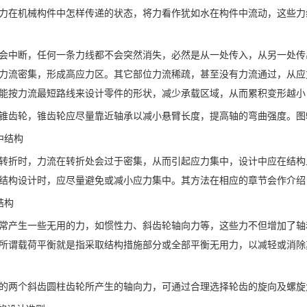
力在机械构件中怎样传递的状态，将力看作犹如水在构件中流动，这些力
会中断，任何一条力线都不会突然消失，必然是从一处传入，从另一处传
力流密集，形成高应力区。其它部位力流稀疏，甚至没有力流通过，从应
能按力流最短路线来设计零件的形状，减少承载区域，从而累积变形越小
锥齿轮，锥齿轮应尽量靠近轴承以减小悬臂长度，提高轴的弯曲强度。图5
集中结构
转折时，力流在转折处会过于密集，从而引起应力集中，设计中应在结构
结构设计时，应尽量避免或减小应力集中。其方法在相应的章节会作介绍，
结构
常产生一些无用的力，如惯性力、斜齿轮轴向力等，这些力不但增加了轴
所谓载荷平衡就是指采取结构措施部分或全部平衡无用力，以减轻或消除
的两个斜齿圆柱齿轮所产生的轴向力，可通过合理选择轮齿的旋向及螺旋角