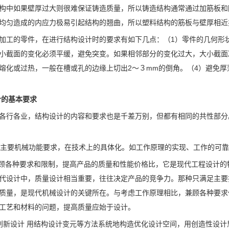
构中如果壁厚过大则很难保证铸造质量，所以铸造结构通常通过加筋板和
均匀造成的内应力极易引起结构的翘曲，所以塑料结构的筋板与壁厚相近
加工的零件，在进行结构设计时的要求有如下几点：（1）零件的几何形
小截面的变化必须平缓，避免突变。如果相邻部分的变化过大，大小截面
熔化或过热，一般在槽或孔的边缘上切出2～３mm的倒角。（4）避免
计的基本要求
各行各业，结构设计的内容和要求也是千差万别，但都有相同的共性部分
满足主要机械功能要求，在技术上的具体化。如工作原理的实现、工作的可
兼顾各种要求和限制，提高产品的质量和性能价格比，它是现代工程设计
代设计中，质量设计相当重要，往往决定产品的竞争力。那种只满足主要
质量，是现代机械设计的关键所在。与考虑工作原理相比，兼顾各种要求
工艺和材料的问题，提高质量应始于设计。
创新设计 用结构设计变元等方法系统地构造优化设计空间，用创造性设