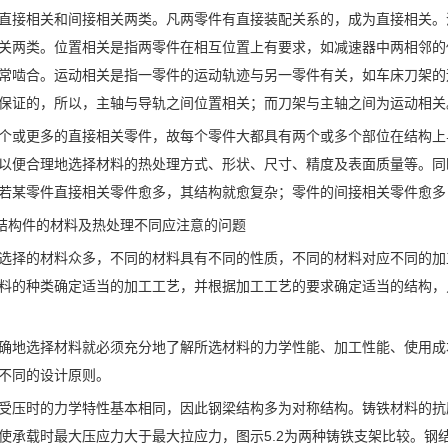
直接相关和间接相关两类。凡两零件有直接装配关系的，成为直接相关。
关两类。位置相关是指两零件在相互位置上有要求，如减速器中两相邻的
常啮合。运动相关是指一零件的运动轨迹与另一零件有关，如车床刀架的
保证的，所以，主轴与导轨之间位置相关；而刀架与主轴之间为运动相关
个或更多的直接相关零件，故每个零件大都具有两个或多个部位在结构上
以便合理地选择材料的热处理方式、形状、尺寸、精度及表面质量等。同
若某零件直接相关零件愈多，其结构就愈复杂；零件的间接相关零件愈多，
计据结构件的材料及热处理不同应注意的问题
选择的材料众多，不同的材料具有不同的性质，不同的材料对应不同的加
料的种类确定适当的加工工艺，并根据加工工艺的要求确定适当的结构，
确地选择材料就必须充分地了解所选材料的力学性能、加工性能、使用成
不同的设计原则。
受压时的力学特性基本相同，因此钢梁结构多为对称结构。铸铁材料的抗
使承载时最大压应力大于最大拉应力，图示5.2为两种铸铁支架比较。钢