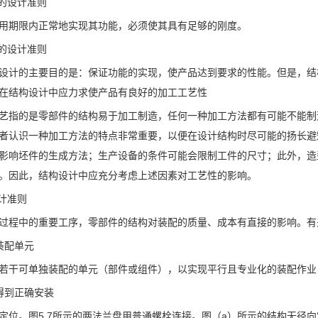
度的设计准则
用期限内正常地实现其功能，必须使其具有足够的刚度。
艺的设计准则
设计的主要目的是：保证功能的实现，使产品达到要求的性能。但是，结
在结构设计中应力求使产品有良好的加工工艺性
艺指的是零部件的结构易于加工制造，任何一种加工方法都有可能不能制
者认识一种加工方法的特点非常重要，以便在设计结构时尽可能的扬长避
影响坯件的生成方法；生产设备的条件可能会限制工件的尺寸；此外，造
。因此，结构设计中应充分考虑上述因素对工艺性的影响。
设计准则
过程中的重要工序，零部件的结构对装配的质量、成本有直接的影响。有
装配单元
若干可单独装配的单元（部件或组件），以实现平行且专业化的装配作业
得到正确安装
定位。图5.7所示的两法兰盘用普通螺栓连接。图（a）所示的结构无径