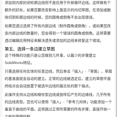
添加到内部封闭轮廓边线但不是应用于外部循环边线。这样做有个
额外的好处，如果您要改变影响上面显示的内切草图，在添加或删
除切割轮廓边线的时候，您的圆角或倒角不会出现错误。
如果您透过选择了所有内部边线（制作圆角或倒角），或如果您改
变内部边线的数量时，您会得到一个错误的圆角或倒角。这将需要
透过编辑应用特征来解决遗失或添加的边线来修复这个错误。
第五、选择一条边建立草图
这个特殊的功能只是让您做到几件事，以最少的步骤建立
SolidWorks特征。
只需选择任何实体的任意边线，然后单击「插入」-「草图」，草图
的基准面就会自动的建立。正常的边线被选定后，建立的草图平面
终结点会自动放置于被选中边线的最近处的那个端点。
此操作支持从边线和棱柱型边线或放样后产生的边缘线，几乎所有
的边线类型。您也可以使用「插入」-「参考几何体」功能添加一个
垂直于曲线的平面。这将跳过正常所需要的所有步骤，直接开始一
个新的草图绘制。