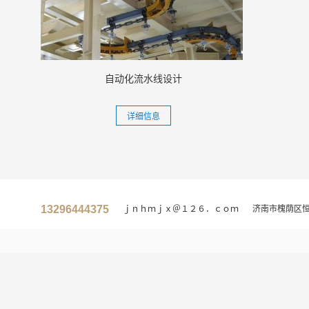
自动化流水线设计
详细信息
13296444375
ｊｎｈｍｊｘ＠１２６．ｃｏｍ
济南市槐荫区恒